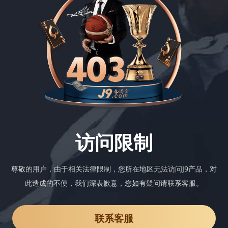
访问限制
尊敬的用户，由于相关法律限制，您所在地区无法访问J9产品，对
此造成的不便，我们深表歉意，您如有疑问请联系客服。
联系客服